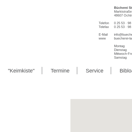
Bücherei S
Marktstraße
48607 Ocht
Telefon
0 25 53 · 98
Telefax
0 25 53 · 98
E-Mail
info@bueche
www
buecherei-la
Montag
Dienstag
Mittwoch-Fre
Samstag
"Keimkiste"
Termine
Service
Bibl