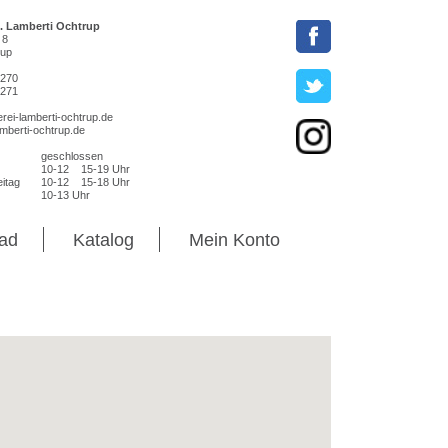
t. Lamberti Ochtrup
 8
rup
 270
 271
rei-lamberti-ochtrup.de
mberti-ochtrup.de
geschlossen
10-12
15-19 Uhr
itag
10-12
15-18 Uhr
10-13 Uhr
oad
Katalog
Mein Konto